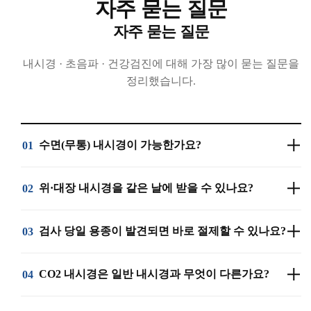
자주 묻는 질문
자주 묻는 질문
내시경 · 초음파 · 건강검진에 대해 가장 많이 묻는 질문을
정리했습니다.
수면(무통) 내시경이 가능한가요?
01
네, 목동서울청내과는 수면(진정) 내시경이
위·대장 내시경을 같은 날에 받을 수 있나요?
02
가능합니다. 검사 중 혈중 산소포화도와 심박수를
실시간으로 모니터링하면서 안전하게 진행하며,
네, 같은 날 위 내시경과 대장 내시경 동시 검사가
검사 당일 용종이 발견되면 바로 절제할 수 있나요?
03
검사 후에는 회복실에서 충분히 휴식하신 뒤
가능합니다. 한 번의 수면 진정으로 두 검사를 함께
귀가하실 수 있습니다. 위 내시경·대장 내시경 모두
진행하기 때문에 검사 시간과 심리적·신체적 부담이
네, 검사 중 발견된 용종은 당일 즉시 절제가
CO2 내시경은 일반 내시경과 무엇이 다른가요?
04
수면으로 진행되어 통증이나 불편감 없이 편안하게
크게 줄어듭니다. 예약 시 장 정결제 복용 안내를
가능합니다. 소화기내시경 세부전문의가 직접
검사받으실 수 있습니다.
받으신 후 내원해 주시면 됩니다.
시술하며, 일반 용종부터 큰 용종, 조기 대장암까지
일반 내시경은 검사 중 공기를 주입해 검사 후 복부