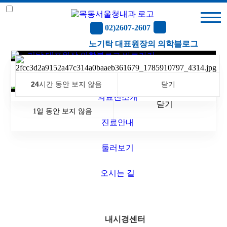
02)2607-2607
·
병원소
노기탁 대표원장의 의학블로그
목동서울청내과 — 목동역 소화기
개
병원소개
닫기
닫기
1일 동안 보지 않음
1일 동안 보지 않음
·
내시경
24
시간 동안 보지 않음
닫기
센터
의료진소개
닫기
1일 동안 보지 않음
·
초음파
진료안내
센터
둘러보기
·
건강검
오시는 길
진
·
채용검
진
내시경센터