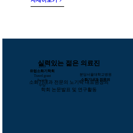
실력있는 젊은 의료진
2019
유럽소화기학회
분당서울대학교병원
Travel grant
소화기내과 전문의
Awards
소화기내과 전문의 노기탁 대표원장의
수상
학회 논문발표 및 연구활동