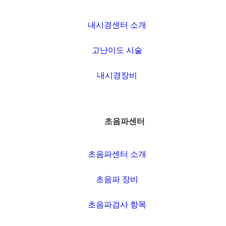
·
예방접
내시경센터 소개
종
고난이도 시술
02)2607-2607
내시경장비
노기탁 대표원장의
초음파센터
의학블로그
초음파센터 소개
초음파 장비
초음파검사 항목