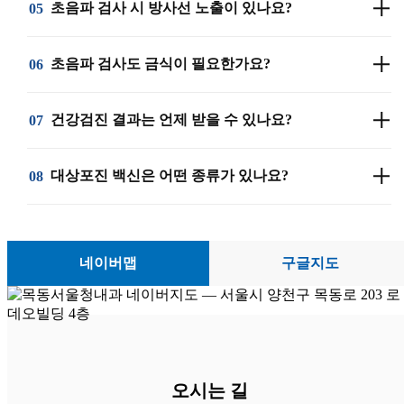
초음파 검사 시 방사선 노출이 있나요?
05
대응 가능하기 때문에 별도 재방문 없이 한 번에
팽만감과 가스 통증이 오래 지속됩니다.
진단과 치료를 받으실 수 있습니다.
CO2(이산화탄소) 내시경은 공기보다 약 150배
아니요. 초음파는 음파(소리)를 이용한 비침습
초음파 검사도 금식이 필요한가요?
06
빠르게 체내에서 흡수·배출되어 검사 직후부터 복부
검사로 방사선 노출이 전혀 없습니다. CT나 X-ray와
불편감이 거의 없어 안전하고 쾌적한 검사가
달리 인체에 해가 없어 임산부, 어린이, 만성
검사 부위에 따라 다릅니다. 상복부 초음파(간·담낭·
건강검진 결과는 언제 받을 수 있나요?
07
가능합니다.
질환자분도 안전하게 받을 수 있으며 반복 검사에도
췌장)는 6~8시간 금식이 필요하며, 갑상선·경동맥·
부담이 없습니다.
심장 초음파는 금식 없이 받으실 수 있습니다.
일반 건강검진은 약 7~10일, 종합검진은 검사 항목에
대상포진 백신은 어떤 종류가 있나요?
08
하복부 초음파(방광)는 검사 1시간 전 물 500ml 정도
따라 10~14일 정도 소요됩니다. 모든 결과는
섭취해 방광을 채워 주시면 됩니다.
전문의가 1:1로 상세히 설명드리며, 추가 검사나
본원은 두 가지 대상포진 백신을 모두 보유하고
추적 관리가 필요한 경우 맞춤 안내를 받으실 수
있습니다. 싱그릭스는 2회 접종으로 예방 효과 90%
네이버맵
구글지도
있습니다.
이상이며, 조스타박스는 1회 접종으로 간편한 대신
효과는 약 50%대입니다. 연령과 건강 상태, 예산을
고려해 맞춤 안내해 드립니다.
오시는 길